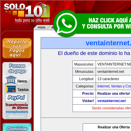
ventainternet
El dueño de este dominio lo ha
Mayusculas:
VENTAINTERNET.N
Minusculas:
ventainternet.net
Longitud:
13 caracteres
Categorias:
Internet
,
Ventas y Co
Precio:
Realizar una oferta!
Visitar!
ventainternet.net
Serán consideradas ofer
Realizar una Oferta