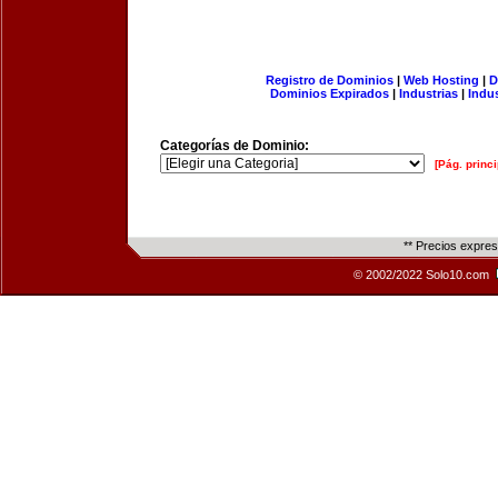
Registro de Dominios
|
Web Hosting
|
D
Dominios Expirados
|
Industrias
|
Indu
Categorías de Dominio:
[Pág. princi
** Precios expre
© 2002/2022 Solo10.com