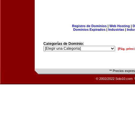
Registro de Dominios
|
Web Hosting
|
D
Dominios Expirados
|
Industrias
|
Indu
Categorías de Dominio:
[Pág. princi
** Precios expre
© 2002/2022 Solo10.com