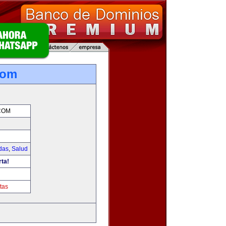
com
COM
das
,
Salud
rta!
tas