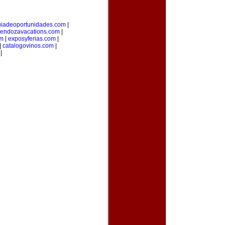
uiadeoportunidades.com
|
endozavacations.com
|
om
|
exposyferias.com
|
|
catalogovinos.com
|
|