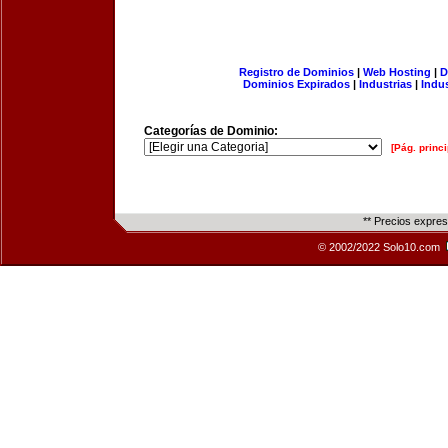
Registro de Dominios
|
Web Hosting
|
D
Dominios Expirados
|
Industrias
|
Indu
Categorías de Dominio:
[Pág. princi
** Precios expre
© 2002/2022 Solo10.com