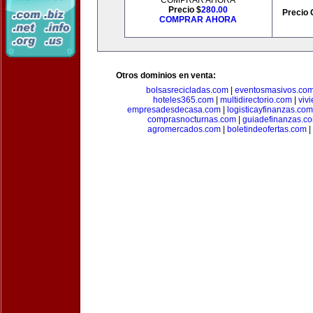
COMPRAR AHORA
Precio $
280.00
Precio 
COMPRAR AHORA
Otros dominios en venta:
bolsasrecicladas.com
|
eventosmasivos.co
hoteles365.com
|
multidirectorio.com
|
viv
empresadesdecasa.com
|
logisticayfinanzas.com
comprasnocturnas.com
|
guiadefinanzas.c
agromercados.com
|
boletindeofertas.com
|