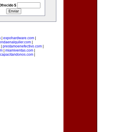
Ofrecido $
m
|
expohardware.com
|
iendaenalquiler.com
|
|
prestamoenefectivo.com
|
om
|
miamiventas.com
|
capacitandonos.com
|