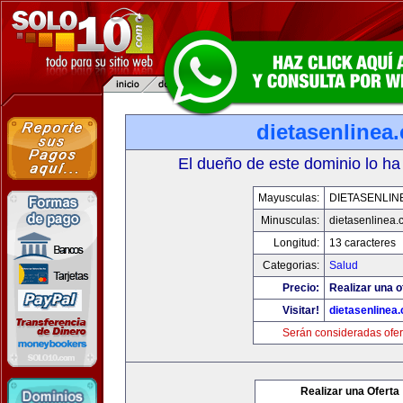
dietasenlinea
El dueño de este dominio lo ha
Mayusculas:
DIETASENLIN
Minusculas:
dietasenlinea
Longitud:
13 caracteres
Categorias:
Salud
Precio:
Realizar una o
Visitar!
dietasenlinea
Serán consideradas ofer
Realizar una Oferta