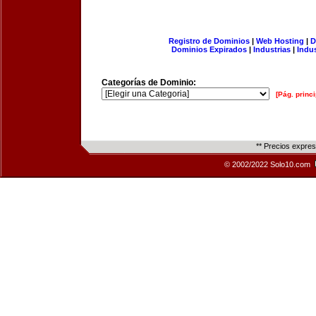
Registro de Dominios
|
Web Hosting
|
D
Dominios Expirados
|
Industrias
|
Indu
Categorías de Dominio:
[Pág. princi
** Precios expre
© 2002/2022 Solo10.com