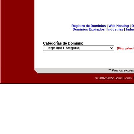
Registro de Dominios
|
Web Hosting
|
D
Dominios Expirados
|
Industrias
|
Indu
Categorías de Dominio:
[Pág. princi
** Precios expre
© 2002/2022 Solo10.com