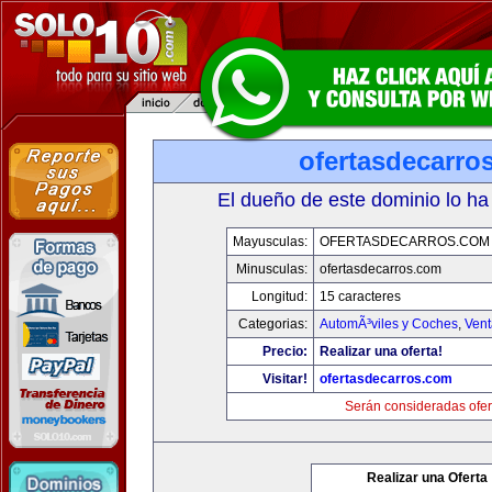
ofertasdecarro
El dueño de este dominio lo ha
Mayusculas:
OFERTASDECARROS.COM
Minusculas:
ofertasdecarros.com
Longitud:
15 caracteres
Categorias:
AutomÃ³viles y Coches
,
Vent
Precio:
Realizar una oferta!
Visitar!
ofertasdecarros.com
Serán consideradas ofer
Realizar una Oferta