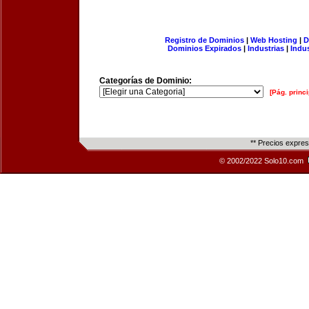
Registro de Dominios
|
Web Hosting
|
D
Dominios Expirados
|
Industrias
|
Indu
Categorías de Dominio:
[Pág. princi
** Precios expre
© 2002/2022 Solo10.com