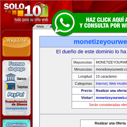
monetizeyourw
El dueño de este dominio lo ha
Mayusculas:
MONETIZEYOURW
Minusculas:
monetizeyourweb.
Longitud:
15 caracteres
Categorias:
Internet
,
Web Hostin
Precio:
Realizar una oferta
Visitar!
monetizeyourweb.
Serán consideradas ofer
Realizar una Oferta