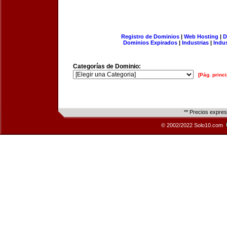
Registro de Dominios
|
Web Hosting
|
D
Dominios Expirados
|
Industrias
|
Indu
Categorías de Dominio:
[Pág. princi
** Precios expre
© 2002/2022 Solo10.com