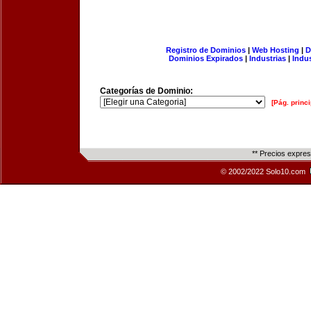
Registro de Dominios
|
Web Hosting
|
D
Dominios Expirados
|
Industrias
|
Indu
Categorías de Dominio:
[Pág. princi
** Precios expre
© 2002/2022 Solo10.com