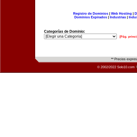
Registro de Dominios
|
Web Hosting
|
D
Dominios Expirados
|
Industrias
|
Indu
Categorías de Dominio:
[Pág. princi
** Precios expre
© 2002/2022 Solo10.com