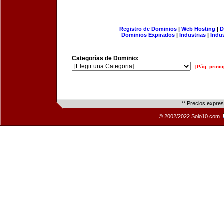
Registro de Dominios
|
Web Hosting
|
D
Dominios Expirados
|
Industrias
|
Indu
Categorías de Dominio:
[Pág. princi
** Precios expre
© 2002/2022 Solo10.com