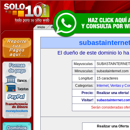
subastainterne
El dueño de este dominio lo ha
Mayusculas:
SUBASTAINTERNET
Minusculas:
subastainternet.com
Longitud:
15 caracteres
Categorias:
Internet
,
Ventas y Co
Precio:
Realizar una oferta!
Visitar!
subastainternet.co
Serán consideradas ofer
Realizar una Oferta