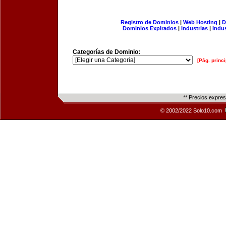
Registro de Dominios
|
Web Hosting
|
D
Dominios Expirados
|
Industrias
|
Indu
Categorías de Dominio:
[Pág. princi
** Precios expre
© 2002/2022 Solo10.com