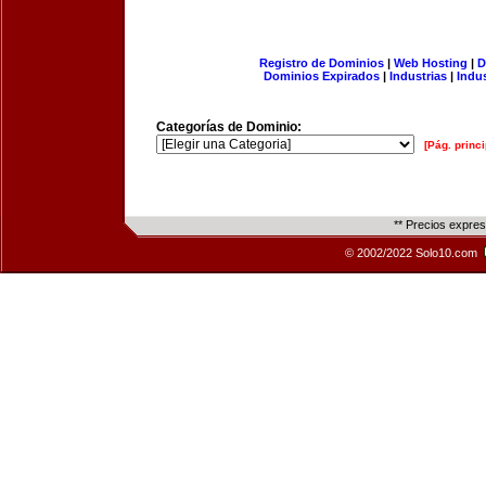
Registro de Dominios
|
Web Hosting
|
D
Dominios Expirados
|
Industrias
|
Indu
Categorías de Dominio:
[Pág. princi
** Precios expre
© 2002/2022 Solo10.com