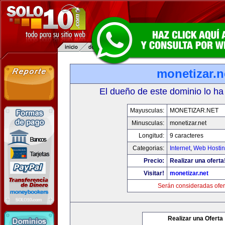
monetizar.n
El dueño de este dominio lo ha
Mayusculas:
MONETIZAR.NET
Minusculas:
monetizar.net
Longitud:
9 caracteres
Categorias:
Internet
,
Web Hostin
Precio:
Realizar una oferta
Visitar!
monetizar.net
Serán consideradas ofer
Realizar una Oferta