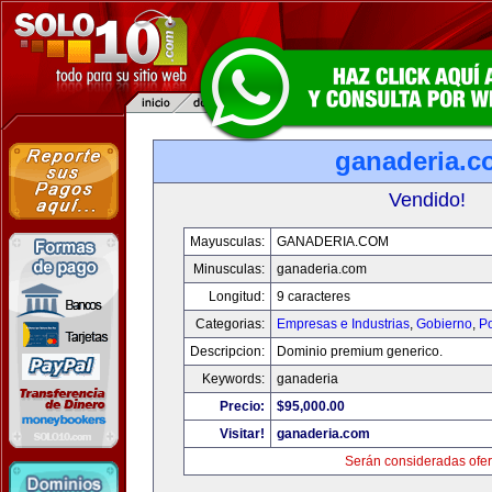
ganaderia.c
Vendido!
Mayusculas:
GANADERIA.COM
Minusculas:
ganaderia.com
Longitud:
9 caracteres
Categorias:
Empresas e Industrias
,
Gobierno
,
Po
Descripcion:
Dominio premium generico.
Keywords:
ganaderia
Precio:
$95,000.00
Visitar!
ganaderia.com
Serán consideradas ofer