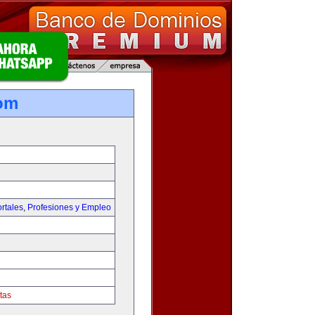
om
rtales
,
Profesiones y Empleo
tas