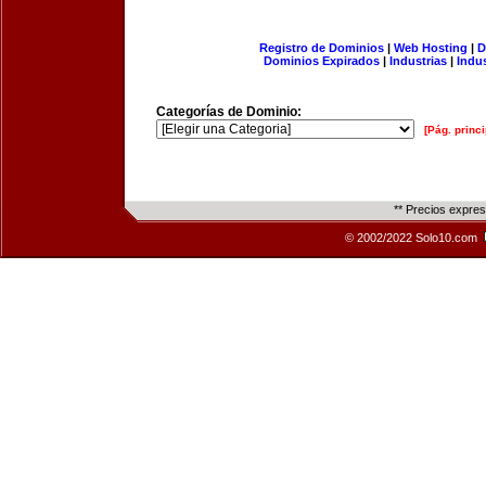
Registro de Dominios
|
Web Hosting
|
D
Dominios Expirados
|
Industrias
|
Indu
Categorías de Dominio:
[Pág. princi
** Precios expre
© 2002/2022 Solo10.com