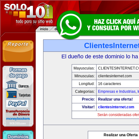
ClientesIntern
El dueño de este dominio lo ha
Mayusculas:
CLIENTESINTERNET.
Minusculas:
clientesinternet.com
Longitud:
16 caracteres
Categorias:
Empresas e Industrias
,
I
Precio:
Realizar una oferta!
Visitar!
clientesinternet.com
Serán consideradas ofer
Realizar una Oferta