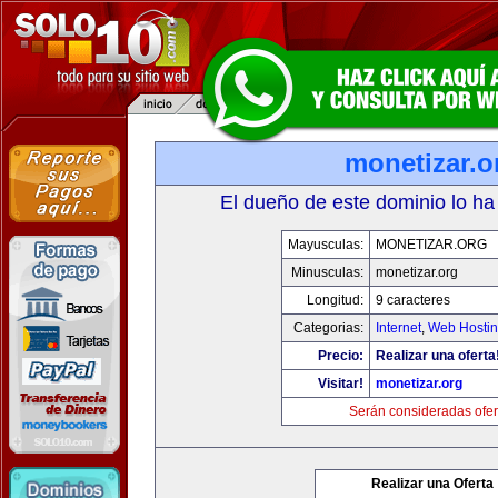
monetizar.o
El dueño de este dominio lo ha
Mayusculas:
MONETIZAR.ORG
Minusculas:
monetizar.org
Longitud:
9 caracteres
Categorias:
Internet
,
Web Hostin
Precio:
Realizar una oferta
Visitar!
monetizar.org
Serán consideradas ofer
Realizar una Oferta