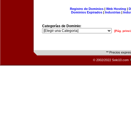
Registro de Dominios
|
Web Hosting
|
D
Dominios Expirados
|
Industrias
|
Indu
Categorías de Dominio:
[Pág. princi
** Precios expre
© 2002/2022 Solo10.com