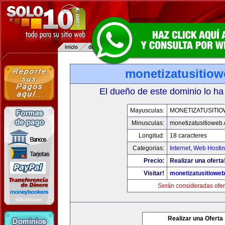
monetizatusitio
El dueño de este dominio lo ha
Mayusculas:
MONETIZATUSITI
Minusculas:
monetizatusitioweb
Longitud:
18 caracteres
Categorias:
Internet
,
Web Hostin
Precio:
Realizar una oferta
Visitar!
monetizatusitiowe
Serán consideradas ofer
Realizar una Oferta