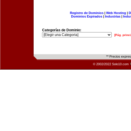
Registro de Dominios
|
Web Hosting
|
D
Dominios Expirados
|
Industrias
|
Indu
Categorías de Dominio:
[Pág. princi
** Precios expre
© 2002/2022 Solo10.com