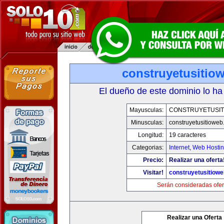
construyetusitio
El dueño de este dominio lo ha
Mayusculas:
CONSTRUYETUSIT
Minusculas:
construyetusitiowe
Longitud:
19 caracteres
Categorias:
Internet
,
Web Hostin
Precio:
Realizar una oferta
Visitar!
construyetusitiow
Serán consideradas ofer
Realizar una Oferta