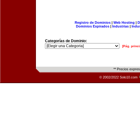
Registro de Dominios
|
Web Hosting
|
D
Dominios Expirados
|
Industrias
|
Indu
Categorías de Dominio:
[Pág. princi
** Precios expre
© 2002/2022 Solo10.com